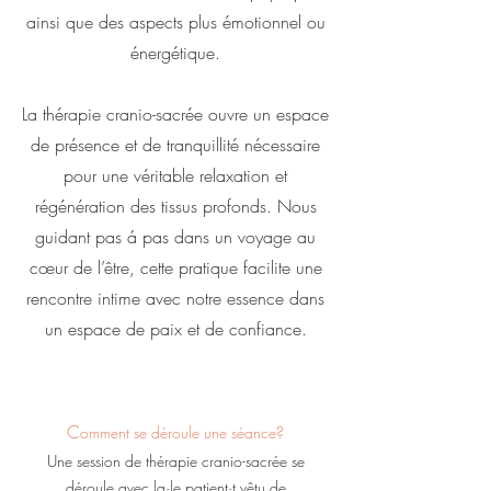
ainsi que des aspects plus émotionnel ou
énergétique.
La thérapie cranio-sacrée ouvre un espace
de présence et de tranquillité nécessaire
pour une véritable relaxation et
régénération des tissus profonds. Nous
guidant pas á pas dans un voyage au
cœur de l’être, cette pratique facilite une
rencontre intime avec notre essence dans
un espace de paix et de confiance.
C
omment se déroule une séance?
Une session de thérapie cranio-sacrée se
déroule avec la·le patient·t vêtu de