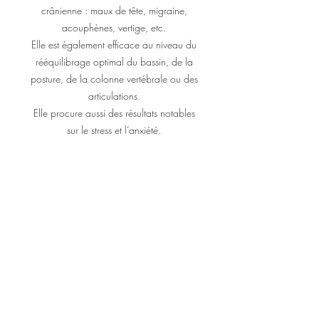
crânienne : maux de tête, migraine,
acouphènes, vertige, etc.
Elle est également efficace au niveau du
rééquilibrage optimal du bassin, de la
posture, de la colonne vertébrale ou des
articulations.
Elle procure aussi des résultats notables
sur le stress et l’anxiété.
En outre, elle est utile pour libérer divers
troubles
émotionnels en lien avec les sphères
professionnelles, familiales, sociales, ou
privées et qui affectent le mouvement
respiratoire primaire.